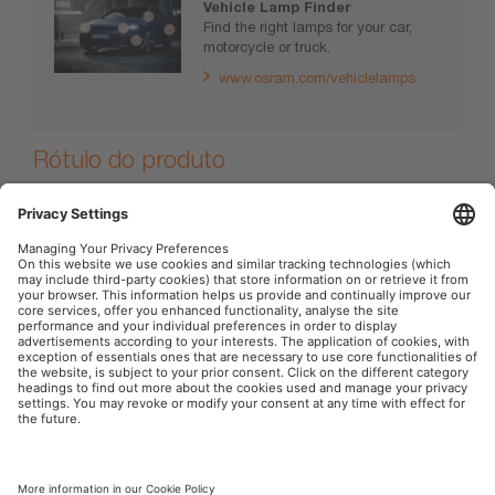
Vehicle Lamp Finder
Find the right lamps for your car,
motorcycle or truck.
www.osram.com/vehiclelamps
Rótulo do produto
(BR) Produto Importado e distribuido por: OSRAM Comercio
de Solucoes de Iluminacao Ltda. Av. Marcos Penteado de
Ulhoa Rodrigues, 939 –8o. Andar - CEP.: 06460- 040 –
Barueri –SP. Brasil. CNPJ: 23.900.832/0001-60, Insc. Est.:
206.415.445.115, Disk OSRAM:(0800 776 7726)__.
OSRAM Automotive na Web Social
Imprint
Termos de uso