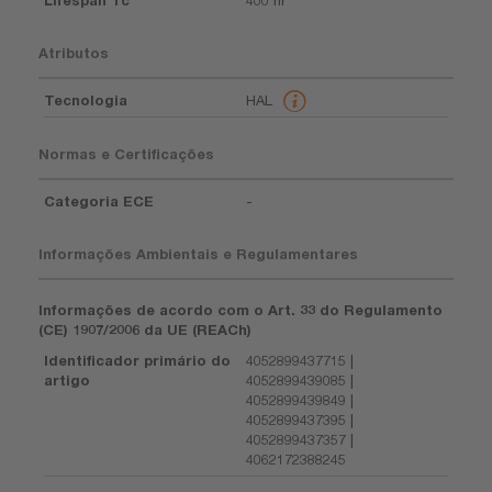
Atributos
Tecnologia
HAL
Normas e Certificações
Categoria ECE
-
Informações Ambientais e Regulamentares
Informações de acordo com o Art. 33 do Regulamento
(CE) 1907/2006 da UE (REACh)
Identificador primário do
4052899437715 |
artigo
4052899439085 |
4052899439849 |
4052899437395 |
4052899437357 |
4062172388245