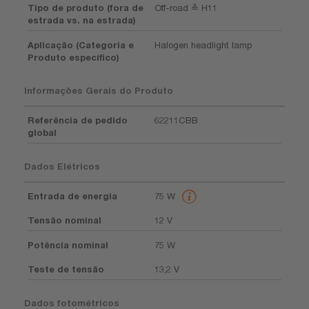
Tipo de produto (fora de
Off-road ≙ H11
estrada vs. na estrada)
Aplicação (Categoria e
Halogen headlight lamp
Produto específico)
Informações Gerais do Produto
Referência de pedido
62211CBB
global
Dados Elétricos
Entrada de energia
75 W
Tensão nominal
12 V
Potência nominal
75 W
Teste de tensão
13,2 V
Dados fotométricos