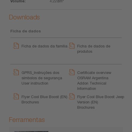
4.22dm³
Downloads
Ficha de dados
Ficha de dados da família
Ficha de dados de
produtos
GPRS_Instruções dos
Certificate overview
símbolos de segurança
OSRAM Argentina
User instruction
Addon Technical
Information
Flyer Cool Blue Boost (EN)
Flyer Cool Blue Boost Jeep
Brochures
Version (EN)
Brochures
Ferramentas