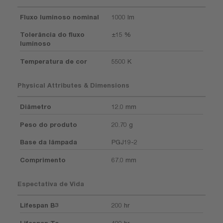
Fluxo luminoso nominal
1000 lm
Tolerância do fluxo
±15 %
luminoso
Temperatura de cor
5500 K
Physical Attributes & Dimensions
Diâmetro
12.0 mm
Peso do produto
20.70 g
Base da lâmpada
PGJ19-2
Comprimento
67.0 mm
Espectativa de Vida
Lifespan B3
200 hr
Lifespan Tc
400 hr