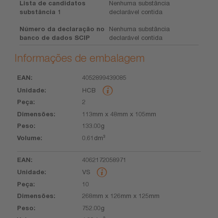
Lista de candidatos
Nenhuma substância
substância 1
declarável contida
Número da declaração no
Nenhuma substância
banco de dados SCIP
declarável contida
Informações de embalagem
4052899439085
EAN
Unidade
Peça
Dimensões
Peso
Volume
HCB
2
113mm x 48mm x 105mm
133.00g
0.61dm³
4062172058971
VS
10
268mm x 126mm x 125mm
752.00g