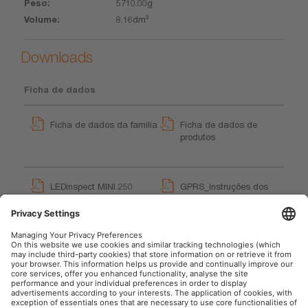
5710.00g
8.16dm³
Downloads
Ficha de dados
Ficha de dados da família
Ficha de dados de
produtos
LEDinspect MINI 250
GPRS_Instruções dos
User instruction
símbolos de segurança
User instruction
LEDinspect Inspection
Lights Trailer
Movie application