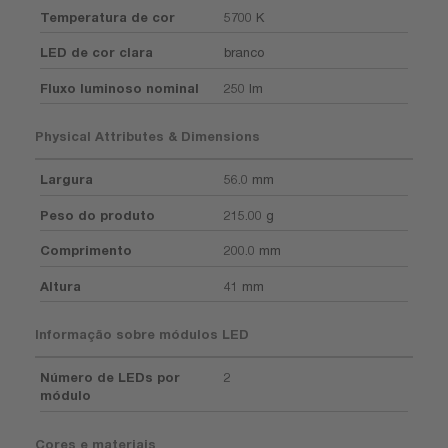
Temperatura de cor
5700 K
LED de cor clara
branco
Fluxo luminoso nominal
250 lm
Physical Attributes & Dimensions
Largura
56.0 mm
Peso do produto
215.00 g
Comprimento
200.0 mm
Altura
41 mm
Informação sobre módulos LED
Número de LEDs por
2
módulo
Cores e materiais