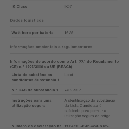
IK Class
IK07
Dados logísticos
Watt hora por bateria
16.28
Informações ambientais e regulamentares
Informações de acordo com o Art. 33.º do Regulamento
(CE) n.º 1907/2006 da UE (REACh)
Lista de substâncias
Lead
candidatas Substância 1
N.º CAS da substância 1
7439-92-1
Instruções para uma
A identificação da substância
utilização segura
da Lista Candidata é
suficiente para permitir a
utilização segura do artigo.
Número da declaração na
1f064e13-454b-4c4f-a3e5-