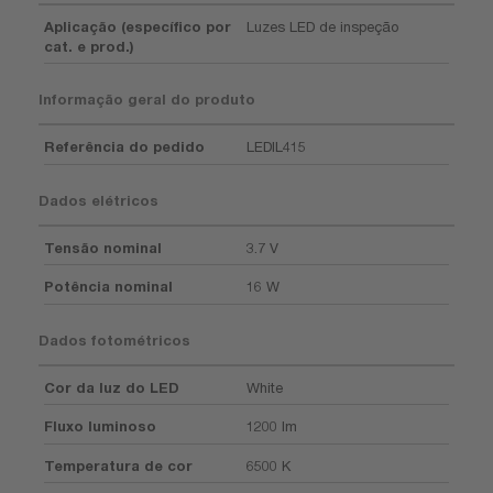
Aplicação (específico por
Luzes LED de inspeção
cat. e prod.)
Informação geral do produto
Referência do pedido
LEDIL415
Dados elétricos
Tensão nominal
3.7 V
Potência nominal
16 W
Dados fotométricos
Cor da luz do LED
White
Fluxo luminoso
1200 lm
Temperatura de cor
6500 K