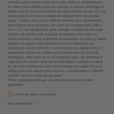
portanto, pode fornecer uma iluminação ideal no compartimento
do motor numa ampla gama de veículos. A bateria recarregável
permite até 2h de funcionamento em alta potência ou até 4,5h em
baixa potência e com um tempo de carregamento de apenas
aprox. 3 horas, esta luz da OSRAM também está rapidamente
pronta para nova utilização. Um cabo de carregamento USB-C
com 1,2 m de comprimento para carregar a bateria de lítio está
incluído. De acordo com a classe de proteção IP65, esta luz
possui proteção contra a entrada de partículas de poeira e contra
salpicos de água e está testada quanto à resistência ao
impacto de acordo com IK07. Com um peso de apenas 840g e
almofadas macias em ambas as extremidades da barra de
montagem, esta barra de luz foi projetada para não danificar o
capô quando usada conforme as instruções e, portanto, é ideal
em oficinas profissionais para ser montada nos capôs ​​de uma
ampla gama de veículos de pequeno a grande porte. A OSRAM
também oferece 2 anos de garantia*
*Para condições precisas, consulte: www.osram.com/am-
guarantee
Ficha de dados do produto
Mais downloads