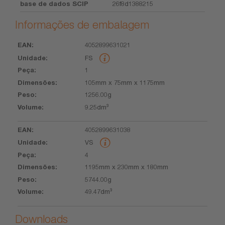
base de dados SCIP
26f8d1388215
Informações de embalagem
4052899631021
EAN
Unidade
Peça
Dimensões
Peso
Volume
FS
1
105mm x 75mm x 1175mm
1256.00g
9.25dm³
4052899631038
VS
4
1195mm x 230mm x 180mm
5744.00g
49.47dm³
Downloads