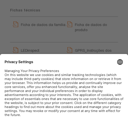
Fichas técnicas
Ficha de dados da família
Ficha de dados do
produto
LEDinspect
GPRS_Instruções dos
RECHARGEABLE
símbolos de segurança
UNDERBONNET LIGHT
User instruction
LEDIL415
User instruction
OSRAM Automóvel nas Redes Sociais
Imprint
Termos de uso