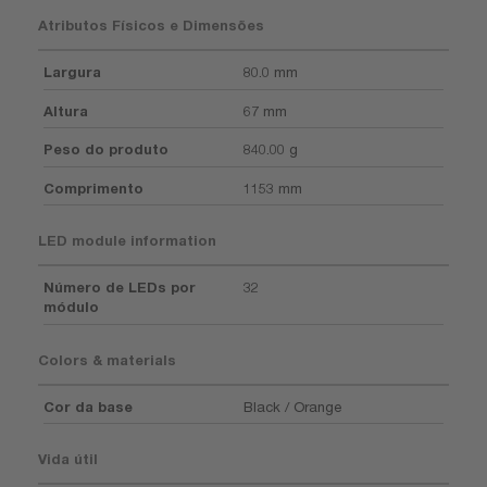
Atributos Físicos e Dimensões
Largura
80.0 mm
Altura
67 mm
Peso do produto
840.00 g
Comprimento
1153 mm
LED module information
Número de LEDs por
32
módulo
Colors & materials
Cor da base
Black / Orange
Vida útil