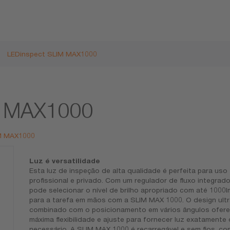
LEDinspect SLIM MAX1000
M MAX1000
IM MAX1000
Luz é versatilidade
Esta luz de inspeção de alta qualidade é perfeita para uso
profissional e privado. Com um regulador de fluxo integrado
pode selecionar o nível de brilho apropriado com até 1000l
para a tarefa em mãos com a SLIM MAX 1000. O design ultr
combinado com o posicionamento em vários ângulos ofer
máxima flexibilidade e ajuste para fornecer luz exatamente
necessário. A SLIM MAX 1000 é recarregável e sem fios, co