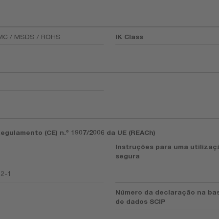
EMC / MSDS / ROHS
IK Class
Regulamento (CE) n.º 1907/2006 da UE (REACh)
Instruções para uma utilizaç
segura
92-1
Número da declaração na ba
de dados SCIP