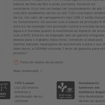
bateria de iões de lítio e pode, portanto, fornecer luz
constante. A luz tem um tempo de funcionamento de até 1
com alto rendimento de luz ou até 10,5h com baixo rendim
de luz. Um cabo de carregamento tipo USB-C estão incluí
no fornecimento. De acordo com a classe de proteção IP I
esta luz de inspeção tem proteção contra a entrada de poe
água e é testada quanto à resistência ao impacto de acor
com a IK06. Esta luz de inspeção tem um gancho integrado
ímanes para o trabalho mãos livres, tornando-a ideal para
tarefas manuais, reparações de automóveis e para o uso di
Além disso, a OSRAM concede 2 anos de garantia para es
produto.*
Ficha de dados do produto
Mais downloads
1000 Lumen
Rendimento
Luz LED branca
luminoso em
brilhante e
múltiplos ângu
distribuição de luz
Alta flexibilidade
uniforme
devido ao ajuste