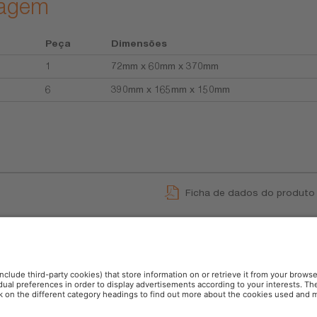
lagem
Peça
Dimensões
1
72mm x 60mm x 370mm
6
390mm x 165mm x 150mm
Ficha de dados do produto
rança