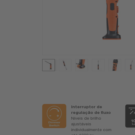
os de
Interruptor de
ntia OSRAM*
regulação de fluxo
das
Níveis de brilho
máticas de
ajustáveis
tia de
individualmente com