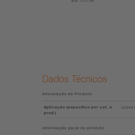
dade
até 1000 lm
entam o
co e a
onalidade
ium dos
s produtos.
logia
dora e
ente qualidade
ente pagam
endos para os
s clientes
Dados Técnicos
Informação de Produto
Aplicação (específico por cat. e
Luzes 
prod.)
Informação geral do produto