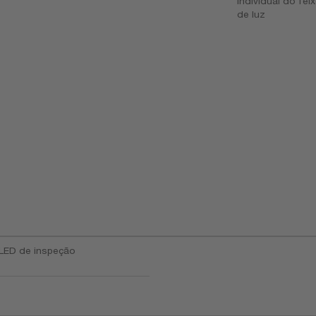
individual do fei
de luz
LED de inspeção