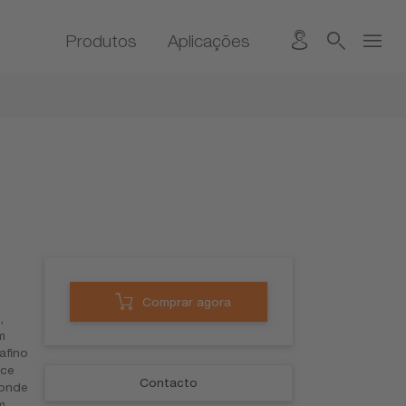
Produtos
Aplicações
Comprar agora
,
m
afino
ece
Contacto
 onde
m