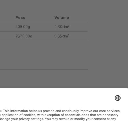
Peso
Volume
409.00g
1.60dm³
2678.00g
9.65dm³