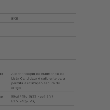
IK06
ão
A identificação da substância da
Lista Candidata é suficiente para
permitir a utilização segura do
artigo.
se
99d5749d-0f33-4ebf-9ff7-
b17da405d236