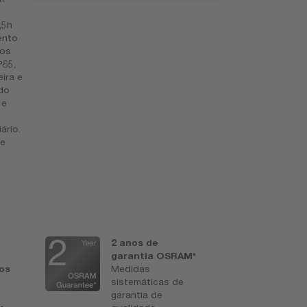
,5h
ento
dos
P65,
ira e
do
 e
ário.
te
2 anos de
I
garantia OSRAM*
r
los
Medidas
N
sistemáticas de
a
garantia de
i