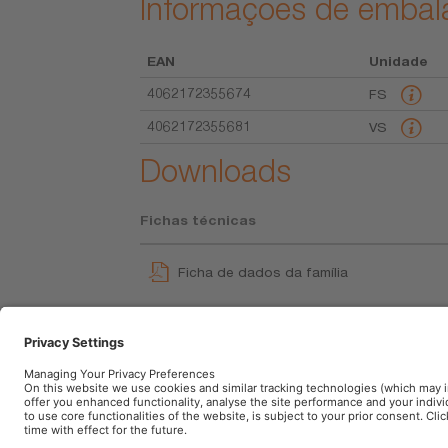
Informações de emba
EAN
Unidade
4062172355674
FS
4062172355681
VS
Downloads
Fichas técnicas
Ficha de dados da família
GPRS_Instruções dos símbolos de segu
User instruction