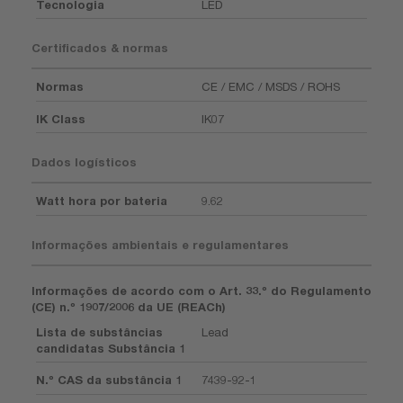
Tecnologia
LED
Certificados & normas
Normas
CE / EMC / MSDS / ROHS
IK Class
IK07
Dados logísticos
Watt hora por bateria
9.62
Informações ambientais e regulamentares
Informações de acordo com o Art. 33.º do Regulamento
(CE) n.º 1907/2006 da UE (REACh)
Lista de substâncias
Lead
candidatas Substância 1
N.º CAS da substância 1
7439-92-1