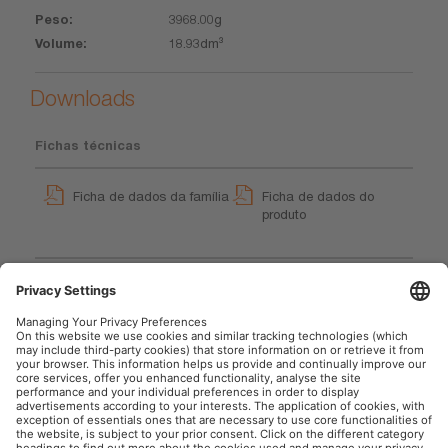
3968.00g
18.93dm³
Downloads
Fichas técnicas
Ficha de dados da família
Ficha de dados do
produto
LEDinspect UTILITY 1000
GPRS_Instruções dos
LEDIL407
símbolos de segurança
User instruction
User instruction
OSRAM Automóvel nas Redes Sociais