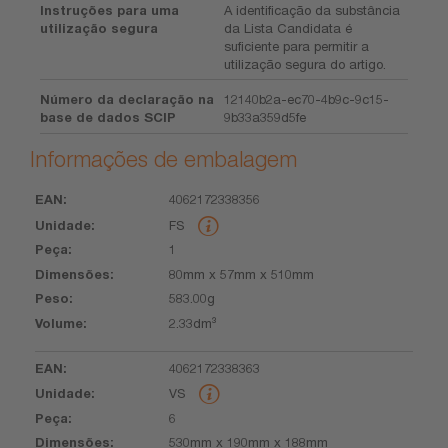
Instruções para uma
A identificação da substância
utilização segura
da Lista Candidata é
suficiente para permitir a
utilização segura do artigo.
Número da declaração na
12140b2a-ec70-4b9c-9c15-
base de dados SCIP
9b33a359d5fe
Informações de embalagem
4062172338356
EAN
Unidade
Peça
Dimensões
Peso
Volume
FS
1
80mm x 57mm x 510mm
583.00g
2.33dm³
4062172338363
VS
6
530mm x 190mm x 188mm