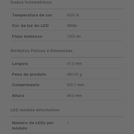
Dados fotométricos
Temperatura de cor
6500 K
Cor da luz do LED
White
Fluxo luminoso
1000 lm
Atributos Físicos e Dimensões
Largura
41.0 mm
Peso do produto
490.00 g
Comprimento
500.0 mm
Altura
48.0 mm
LED module information
Número de LEDs por
1
módulo