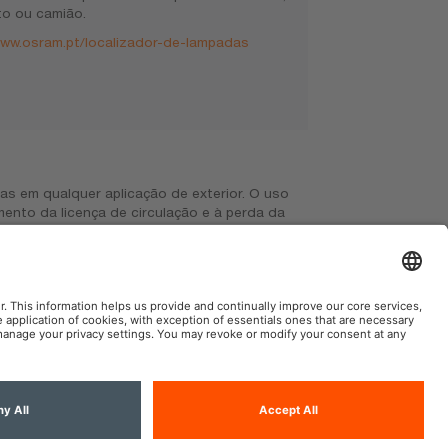
o ou camião.
ww.osram.pt/localizador-de-lampadas
ribuidor local para obter mais informações.
AM Automóvel nas Redes Sociais