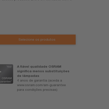
Selecione os produtos
A fiável qualidade OSRAM
A
significa menos substituições
a
de lâmpadas
v
4 anos de garantia (aceda a
D
www.osram.com/am-guarantee
para condições precisas)