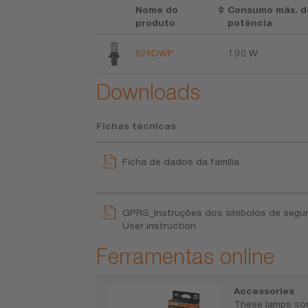
Nome do
Consumo máx. d
produto
potência
828DWP
1.90 W
Downloads
Fichas técnicas
Ficha de dados da família
GPRS_Instruções dos símbolos de segu
User instruction
Ferramentas online
Accessories
These lamps so