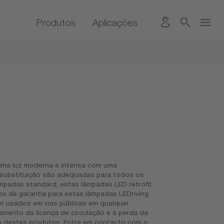
Produtos
Aplicações
uma luz moderna e intensa com uma
e substituição são adequadas para todos os
padas standard, estas lâmpadas LED retrofit
 de garantia para estas lâmpadas LEDriving
 usados ​​em vias públicas em qualquer
lamento da licença de circulação e à perda da
so destes produtos. Entre em contacto com o