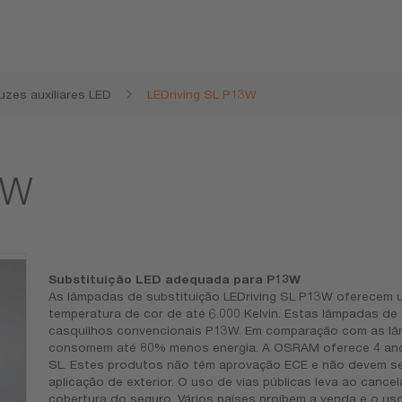
uzes auxiliares LED
LEDriving SL P13W
3W
Substituição LED adequada para P13W
As lâmpadas de substituição LEDriving SL P13W oferecem 
temperatura de cor de até 6.000 Kelvin. Estas lâmpadas d
casquilhos convencionais P13W. Em comparação com as lâm
consomem até 80% menos energia. A OSRAM oferece 4 anos
SL. Estes produtos não têm aprovação ECE e não devem ser
aplicação de exterior. O uso de vias públicas leva ao cance
cobertura do seguro. Vários países proíbem a venda e o u