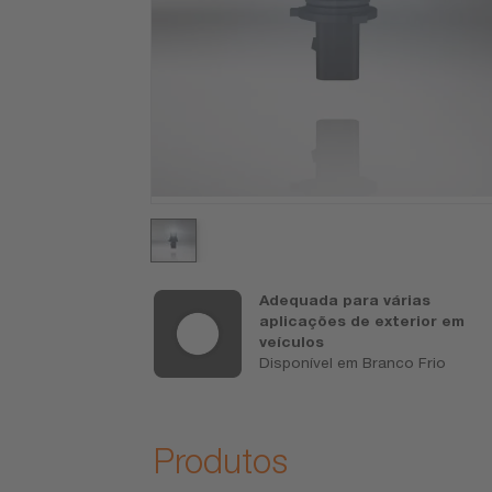
de OSRAM
Adequada para várias
ubstituições
aplicações de exterior em
veículos
 (aceda a
Disponível em Branco Frio
-guarantee
cisas)
Produtos