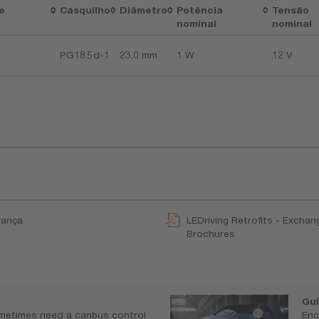
e
Casquilho
Diâmetro
Potência
Tensão
nominal
nominal
PG18.5d-1
23.0 mm
1 W
12 V
rança
LEDriving Retrofits - Exchan
Brochures
Gu
metimes need a canbus control
Enc