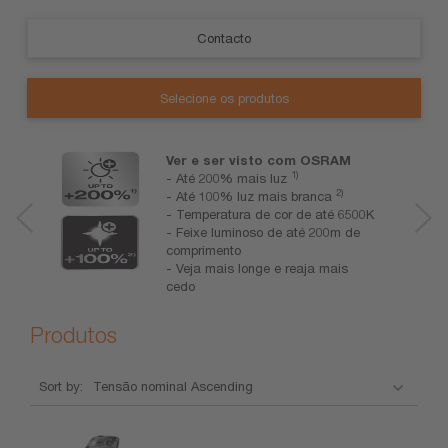
Contacto
Selecione os produtos
Ver e ser visto com OSRAM
1)
- Até 200% mais luz
2)
- Até 100% luz mais branca
- Temperatura de cor de até 6500K
- Feixe luminoso de até 200m de
comprimento
- Veja mais longe e reaja mais
cedo
Produtos
Sort by:
Nome
Tensão
Aplicação
Ficha