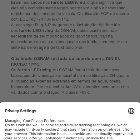
foram realizados nos
faróis LEDriving
,o que significa que
eles são completamente legais no trânsito e não é necessário
registo nos documentos do veículo. Certificação ECE de acordo
com ECE R6/R7/R48/R87/R112.
A tecnologia Plug & Play garante a instalação rápida e fácil
dos
faróis LEDriving
da OSRAM, cabos existentes não
necessitam de ser modificados os danificados. Não há
necessidade de ajuste subsequente dos faróis, nem requer um
sistema de lavagem de farol adicional.
Qualidade OSRAM testada de acordo com a DIN EN
ISO/IEC 17025
Os
faróis LEDriving
da OSRAM foram testados no nosso
laboratório de simulação ambiental com certificação DIN quanto
a influências externas extremas em termos de água, poeira,
temperaturas frias e quentes, luz UV e vibrações permanentes e
validados com a proteção IP classe IP69K.
Ligue-se ao WOW com os faróis OSRAM LEDriving
1)Comparado com os requisitos mínimos ECE R 112
2)Comparado com faróis de halogéneo standard
3)Para condições precisas, aceda a: www.osram.com/am-guarantee