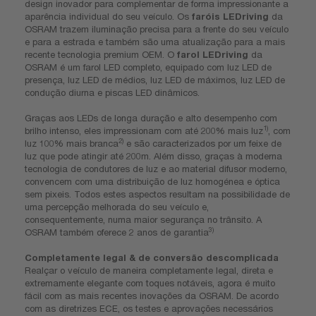
design inovador para complementar de forma impressionante a
aparência individual do seu veículo. Os
faróis LEDriving
da
OSRAM trazem iluminação precisa para a frente do seu veículo
e para a estrada e também são uma atualização para a mais
recente tecnologia premium OEM. O
farol LEDriving
da
OSRAM é um farol LED completo, equipado com luz LED de
presença, luz LED de médios, luz LED de máximos, luz LED de
condução diurna e piscas LED dinâmicos.
Graças aos LEDs de longa duração e alto desempenho com
1)
brilho intenso, eles impressionam com até 200% mais luz
, com
2)
luz 100% mais branca
e são caracterizados por um feixe de
luz que pode atingir até 200m. Além disso, graças à moderna
tecnologia de condutores de luz e ao material difusor moderno,
convencem com uma distribuição de luz homogénea e óptica
sem pixeis. Todos estes aspectos resultam na possibilidade de
uma percepção melhorada do seu veículo e,
consequentemente, numa maior segurança no trânsito. A
3)
OSRAM também oferece 2 anos de garantia
Completamente legal & de conversão descomplicada
Realçar o veículo de maneira completamente legal, direta e
extremamente elegante com toques notáveis, agora é muito
fácil com as mais recentes inovações da OSRAM. De acordo
com as diretrizes ECE, os testes e aprovações necessários