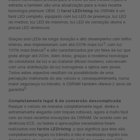
estrada e também são uma atualização para a mais recente
tecnologia premium OEM. O
farol LEDriving
da OSRAM é um
farol LED completo, equipado com luz LED de presença, luz LED
de médios, luz LED de máximos, luz LED de condução diurna e
piscas LED dinâmicos.
Graças aos LEDs de longa duração e alto desempenho com brilho
1)
intenso, eles impressionam com até 200% mais luz
, com luz
2)
100% mais branca
e são caracterizados por um feixe de luz que
pode atingir até 200m. Além disso, graças à moderna tecnologia
de condutores de luz e ao material difusor moderno, convencem
com uma distribuição de luz homogénea e óptica sem pixeis.
Todos estes aspectos resultam na possibilidade de uma
percepção melhorada do seu veículo e, consequentemente, numa
maior segurança no trânsito. A OSRAM também oferece 2 anos de
3)
garantia
Completamente legal & de conversão descomplicada
Realçar o veículo de maneira completamente legal, direta e
extremamente elegante com toques notáveis, agora é muito fácil
com as mais recentes inovações da OSRAM. De acordo com as
diretrizes ECE, os testes e aprovações necessários foram
realizados nos
faróis LEDriving
,o que significa que eles são
completamente legais no trânsito e não é necessário registo nos
documentos do veículo. Certificação ECE de acordo com ECE