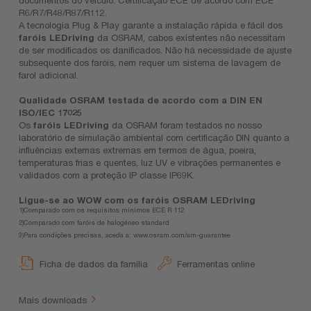
R6/R7/R48/R87/R112.
A tecnologia Plug & Play garante a instalação rápida e fácil dos
faróis LEDriving
da OSRAM, cabos existentes não necessitam
de ser modificados os danificados. Não há necessidade de ajuste
subsequente dos faróis, nem requer um sistema de lavagem de
farol adicional.
Qualidade OSRAM testada de acordo com a DIN EN
ISO/IEC 17025
Os
faróis LEDriving
da OSRAM foram testados no nosso
laboratório de simulação ambiental com certificação DIN quanto a
influências externas extremas em termos de água, poeira,
temperaturas frias e quentes, luz UV e vibrações permanentes e
validados com a proteção IP classe IP69K.
Ligue-se ao WOW com os faróis OSRAM LEDriving
1)Comparado com os requisitos mínimos ECE R 112
2)Comparado com faróis de halogéneo standard
3)Para condições precisas, aceda a: www.osram.com/am-guarantee
Ficha de dados da família
Ferramentas online
Mais downloads