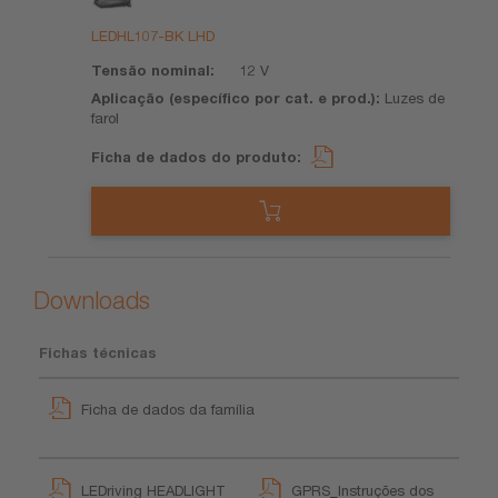
do
nominal
(específico
de
produto
por cat. e
dados
LEDHL107-BK LHD
prod.)
do
produto
12 V
Luzes de
farol
Downloads
Fichas técnicas
Ficha de dados da família
LEDriving HEADLIGHT
GPRS_Instruções dos