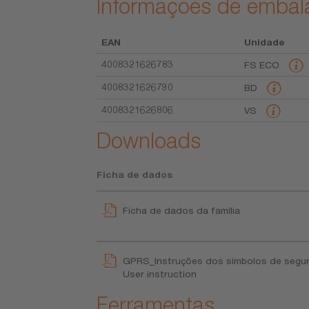
Informações de emba
EAN
Unidade
4008321626783
FS ECO
4008321626790
BD
4008321626806
VS
Downloads
Ficha de dados
Ficha de dados da família
GPRS_Instruções dos símbolos de segu
User instruction
Ferramentas