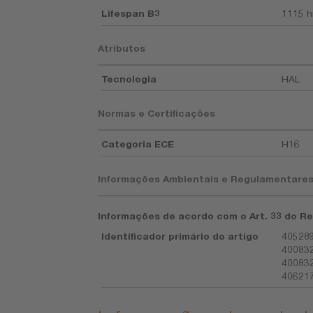
Lifespan B3
1115 h
Atributos
Tecnologia
HAL
Normas e Certificações
Categoria ECE
H16
Informações Ambientais e Regulamentare
Informações de acordo com o Art. 33 do Re
Identificador primário do artigo
405289
400832
400832
406217