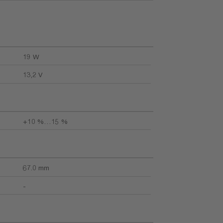
19 W
13,2 V
+10 %…15 %
67.0 mm
-