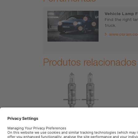
Vehicle Lamp F
Find the right l
truck.
www.osram.co
Produtos relacionados
64150ULT
64