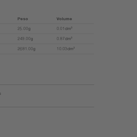
Peso
Volume
25.00g
0.01dm³
249.00g
0.87dm³
2681.00g
10.03dm³
s