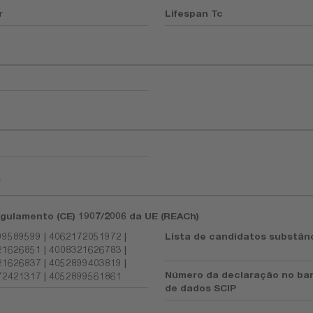
r
Lifespan Tc
s
gulamento (CE) 1907/2006 da UE (REACh)
9589599 | 4062172051972 |
Lista de candidatos substânc
1626851 | 4008321626783 |
1626837 | 4052899403819 |
Número da declaração no ba
2421317 | 4052899561861
de dados SCIP