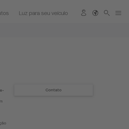
utos
Luz para seu veículo
Contato
o-
um
ição