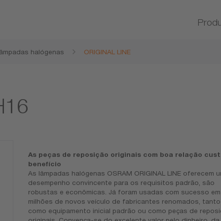
Prod
âmpadas halógenas
ORIGINAL LINE
H16
As peças de reposição originais com boa relação cust
benefício
As lâmpadas halógenas OSRAM ORIGINAL LINE oferecem 
desempenho convincente para os requisitos padrão, são
robustas e econômicas. Já foram usadas com sucesso em
milhões de novos veículo de fabricantes renomados, tanto
como equipamento inicial padrão ou como peças de repos
originais. Convença-se do excelente valor pelo dinheiro, da