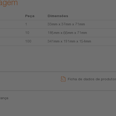
lagem
Peça
Dimensões
1
33mm x 37mm x 71mm
10
185mm x 66mm x 71mm
100
341mm x 191mm x 154mm
Ficha de dados de produto
rança