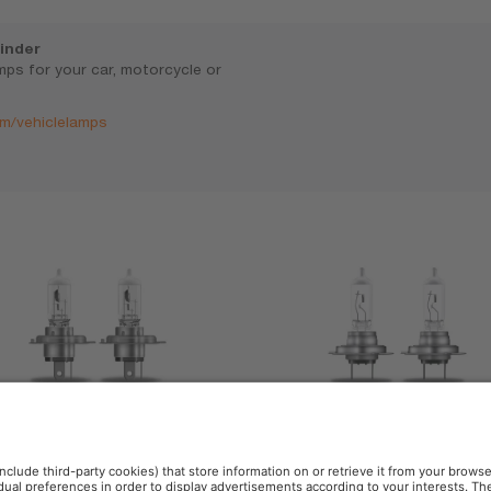
inder
amps for your car, motorcycle or
m/vehiclelamps
193ULT
64210ULT