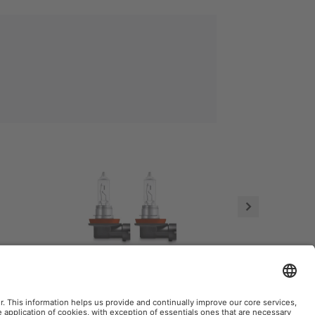
64211ULT
64150NBU