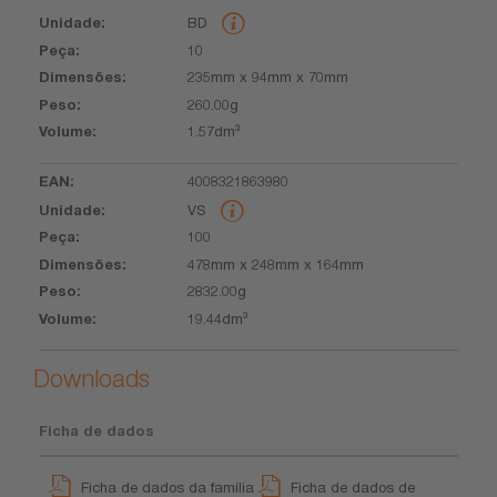
BD
10
235mm x 94mm x 70mm
260.00g
1.57dm³
4008321863980
VS
100
478mm x 248mm x 164mm
2832.00g
19.44dm³
Downloads
Ficha de dados
Ficha de dados da família
Ficha de dados de