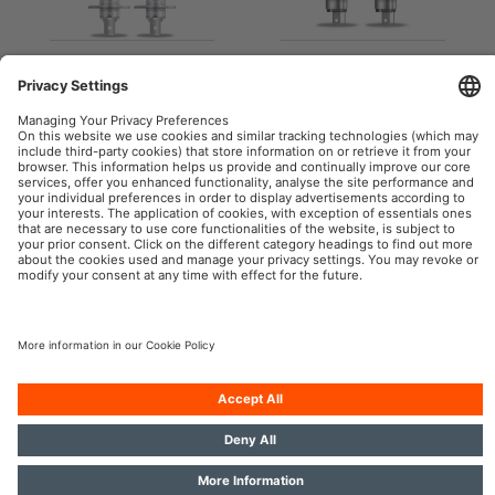
64150ULT
64193ULT
OSRAM Automotive na Web Social
Imprint
Termos de uso
Política de Privacidade
Políticas de Cookies
Política IA
Contato
© 2026, OSRAM GmbH. Todos os direitos reservados.