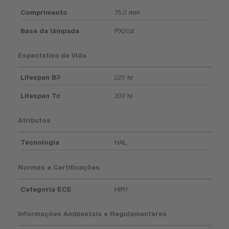
Comprimento
75.0 mm
Base da lâmpada
PX20d
Espectativa de Vida
Lifespan B3
220 hr
Lifespan Tc
300 hr
Atributos
Tecnologia
HAL
Normas e Certificações
Categoria ECE
HIR1
Informações Ambientais e Regulamentares