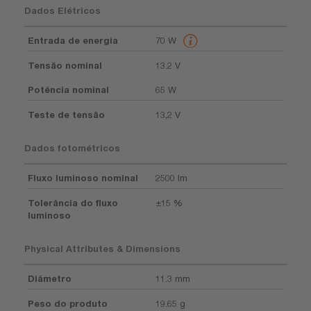
Dados Elétricos
Entrada de energia
70 W
Tensão nominal
13.2 V
Potência nominal
65 W
Teste de tensão
13,2 V
Dados fotométricos
Fluxo luminoso nominal
2500 lm
Tolerância do fluxo
±15 %
luminoso
Physical Attributes & Dimensions
Diâmetro
11.3 mm
Peso do produto
19.65 g