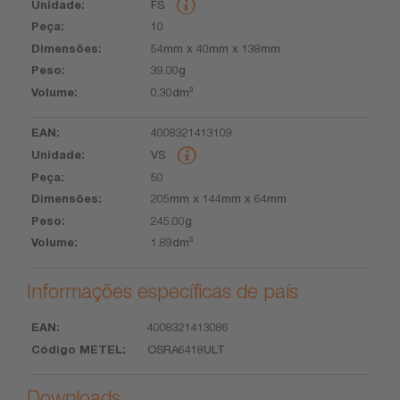
FS
10
54mm x 40mm x 138mm
39.00g
0.30dm³
4008321413109
VS
50
205mm x 144mm x 64mm
245.00g
1.89dm³
Informações específicas de país
4008321413086
EAN
Código
OSRA6418ULT
METEL
Downloads