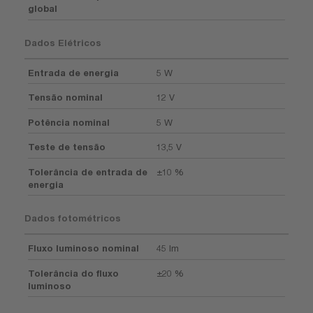
global
Dados Elétricos
Entrada de energia
5 W
Tensão nominal
12 V
Potência nominal
5 W
Teste de tensão
13,5 V
Tolerância de entrada de
±10 %
energia
Dados fotométricos
Fluxo luminoso nominal
45 lm
Tolerância do fluxo
±20 %
luminoso