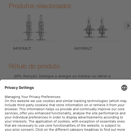
Produtos relacionados
64150ULT
64193ULT
Rótulo do produto
(BR) Atenção: Desligue a energia ao instalar ou retirar a
lâmpada. Não manuseie enquanto estiver quente. Produto
frágil e não perecível
OSRAM Automotive na Web Social