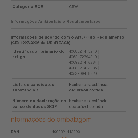
Categoria ECE
C5W
Informações Ambientais e Regulamentares
Informações de acordo com o Art. 33 do Regulamento
(CE) 1907/2006 da UE (REACh)
Identificador primário do
4008321415240 |
artigo
4062172394819 |
4008321415264 |
4008321413086 |
4052899419629
Lista de candidatos
Nenhuma substância
substância 1
declarável contida
Número da declaração no
Nenhuma substância
banco de dados SCIP
declarável contida
Informações de embalagem
4008321413093
EAN
Unidade
Peça
Dimensões
Peso
Volume