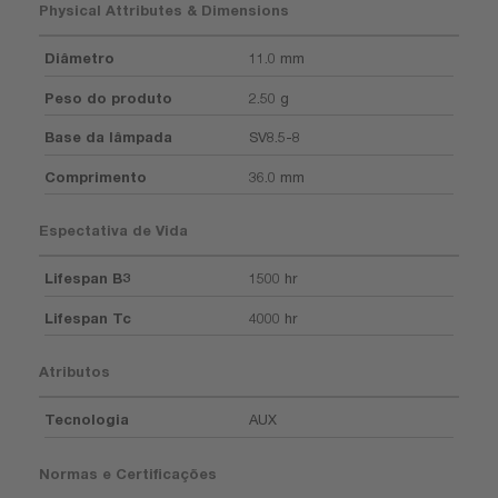
Physical Attributes & Dimensions
Diâmetro
11.0 mm
Peso do produto
2.50 g
Base da lâmpada
SV8.5-8
Comprimento
36.0 mm
Espectativa de Vida
Lifespan B3
1500 hr
Lifespan Tc
4000 hr
Atributos
Tecnologia
AUX
Normas e Certificações