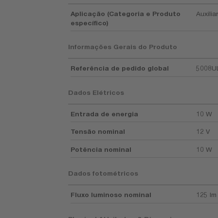
Aplicação (Categoria e Produto
Auxilia
específico)
Informações Gerais do Produto
Referência de pedido global
5008U
Dados Elétricos
Entrada de energia
10 W
Tensão nominal
12 V
Potência nominal
10 W
Dados fotométricos
Fluxo luminoso nominal
125 lm