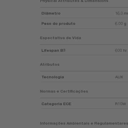
Physical Attributes & Dimensions
Diâmetro
16.0 
Peso do produto
6.00 g
Espectativa de Vida
Lifespan B3
600 hr
Atributos
Tecnologia
AUX
Normas e Certificações
Categoria ECE
R10W
Informações Ambientais e Regulamentare