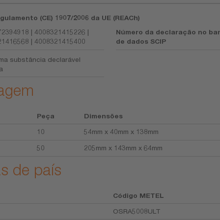
gulamento (CE) 1907/2006 da UE (REACh)
2394918 | 4008321415226 |
Número da declaração no ba
1416568 | 4008321415400
de dados SCIP
a substância declarável
a
lagem
Peça
Dimensões
10
54mm x 40mm x 138mm
50
205mm x 143mm x 64mm
s de país
Código METEL
OSRA5008ULT