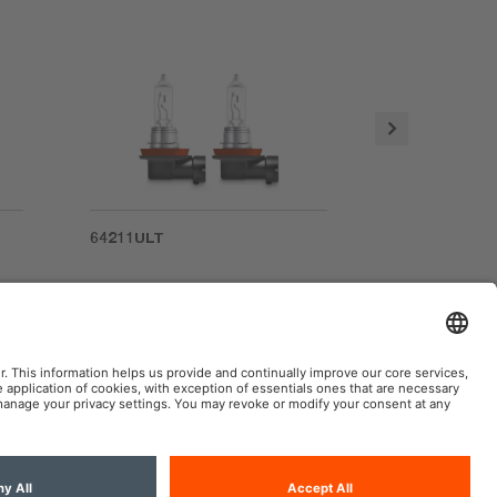
64211ULT
66240ULT
 frágil e não perecível
AM Automotive na Web Social