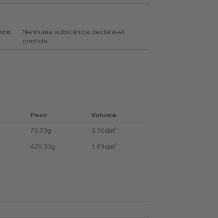
nco
Nenhuma substância declarável
contida
Peso
Volume
73.00g
0.30dm³
428.00g
1.89dm³