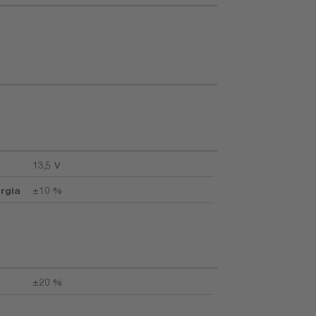
13,5 V
rgia
±10 %
±20 %