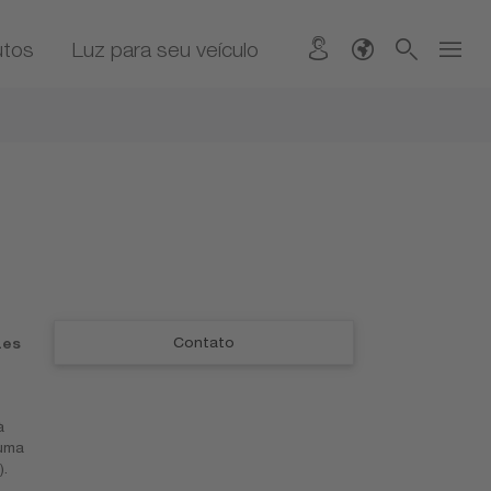
utos
Luz para seu veículo
Contato
zes
à
uma
.