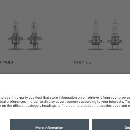
193ULT
64210ULT
 ou retirar a lâmpada. Não manuseie enquanto estiver quente. Produto
ade
Políticas de Cookies
Política IA
Contato
OSR