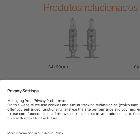
Produtos relacionados
64150ULT
64
Rótulo do produto
(BR) Atenção: Desligue a energia ao instalar
Imprint
Termos de uso
Política de Privacid