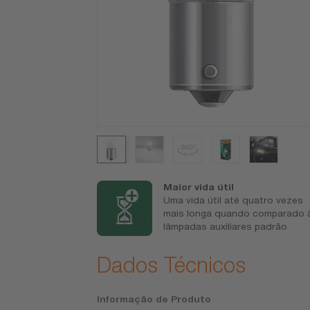
 de produtos
Maior vida útil
os de lâmpadas
Uma vida útil até quatro vezes
muns
mais longa quando comparado 
lâmpadas auxiliares padrão
Dados Técnicos
Informação de Produto