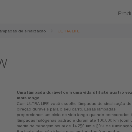
Prod
âmpadas de sinalização
ULTRA LIFE
0W
Uma lâmpada durável com uma vida útil até quatro ve
mais longa
Com ULTRA LIFE, você escolhe lâmpadas de sinalização de
direção duráveis para o seu carro. Essas lâmpadas
proporcionam um ciclo de vida longo quando comparadas 
lâmpadas halógenas padrão e duram até 100.000 km (com 
média de milhagem anual de 14.259 km e 60% de iluminação)
Portanto elas são ideais para motoristas frequentes