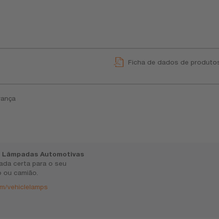
Ficha de dados de produto
rança
e Lâmpadas Automotivas
ada certa para o seu
 ou camião.
m/vehiclelamps