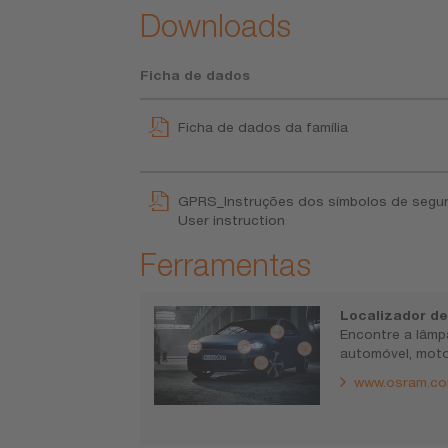
Downloads
Ficha de dados
Ficha de dados da família
GPRS_Instruções dos símbolos de segu
User instruction
Ferramentas
Localizador d
Encontre a lâmp
automóvel, moto
www.osram.co