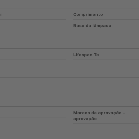
mm
Comprimento
Base da lâmpada
Lifespan Tc
Marcas de aprovação –
aprovação
s