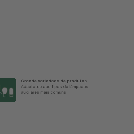
Grande variedade de produtos
M
Adapta-se aos tipos de lâmpadas
U
auxiliares mais comuns
m
l