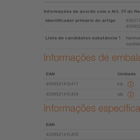
Informações de acordo com o Art. 33 do Re
Identificador primário do artigo
406217
400832
Lista de candidatos substância 1
Nenhum
contid
Informações de emba
EAN
Unidade
4008321415417
FS
4008321415424
VS
Informações específica
EAN
4008321415400