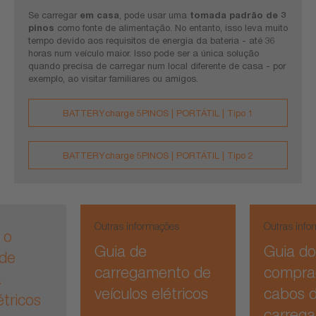
Se carregar
em casa
, pode usar uma
tomada padrão de 3
pinos
como fonte de alimentação. No entanto, isso leva muito
tempo devido aos requisitos de energia da bateria - até 36
horas num veículo maior. Isso pode ser a única solução
quando precisa de carregar num local diferente de casa - por
exemplo, ao visitar familiares ou amigos.
BATTERYcharge 5PINOS | PORTÁTIL | Tipo 1
BATTERYcharge 5PINOS | PORTÁTIL | Tipo 2
Outras informações
Outras info
 o
Guia de
Guia do
de
carregamento de
compra
a
veículos elétricos
cabos 
étricos
carreg