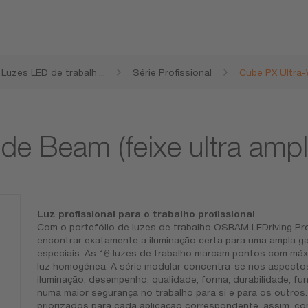
Luzes LED de trabalh
...
Série Profissional
Cube PX Ultra-
o
de Beam (feixe ultra ampl
Luz profissional para o trabalho profissional
Com o portefólio de luzes de trabalho OSRAM LEDriving Pro
encontrar exatamente a iluminação certa para uma ampla ga
especiais. As 16 luzes de trabalho marcam pontos com máxima
luz homogénea. A série modular concentra-se nos aspectos
iluminação, desempenho, qualidade, forma, durabilidade, fu
numa maior segurança no trabalho para si e para os outros
priorizados para cada aplicação correspondente, assim, c