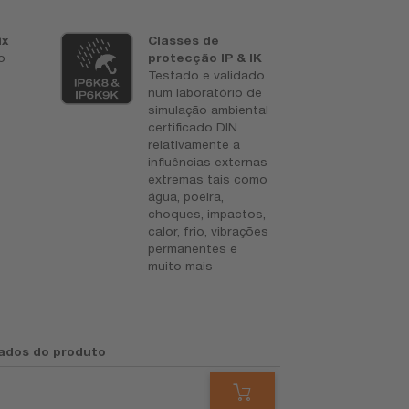
ix
Classes de
P
o
protecção IP & IK
U
Testado e validado
P
num laboratório de
á
simulação ambiental
p
certificado DIN
a
relativamente a
d
influências externas
extremas tais como
água, poeira,
choques, impactos,
calor, frio, vibrações
permanentes e
muito mais
ados do produto