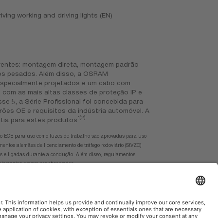
ing working and driving lights (EN)
1)2)
tia para estes produtos
ão ECE para uso como luzes de trabalho são aprovadas para uso
entos alemães de licenciamento de tráfego rodoviário (StVZO)
s ​​e ligadas durante a condução. Além disso, regulamentos
a Alemanha devem ser observados.
osram.com/am-guarantee