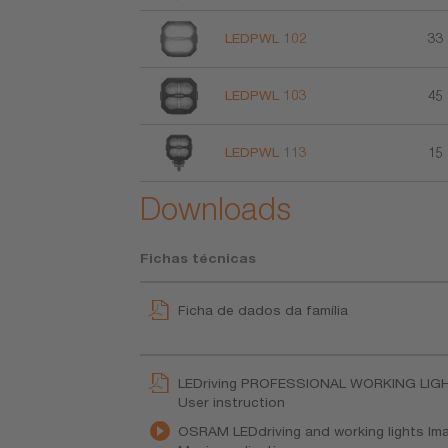
LEDPWL 102
33
LEDPWL 103
45
LEDPWL 113
15
Downloads
Fichas técnicas
Ficha de dados da família
LEDriving PROFESSIONAL WORKING LIG
User instruction
OSRAM LEDdriving and working lights Ima