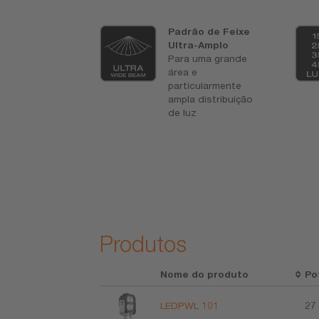
ses de
Padrão de Feixe
cção IP & IK
Ultra-Amplo
do e validado
Para uma grande
aboratório de
área e
ação ambiental
particularmente
ficado DIN
ampla distribuição
ivamente a
de luz
ências externas
mas tais como
 poeira,
es, impactos,
 frio, vibrações
anentes e
 mais
Produtos
Nome do produto
Po
LEDPWL 101
27