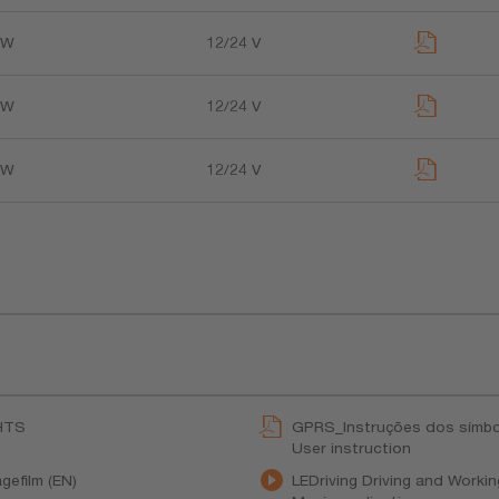
 W
12/24 V
 W
12/24 V
 W
12/24 V
HTS
GPRS_Instruções dos símbo
User instruction
gefilm (EN)
LEDriving Driving and Worki