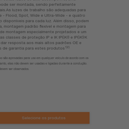
o pode ser montada, sendo perfeitamente
uais.As luzes de trabalho são adequadas para
e - Flood, Spot, Wide e Ultra-Wide - e quatro
ão disponíveis para cada luz. Além disso, podem
a, montagem padrão flexível e montagem para
 de montagem especialmente projetados e um
s classes de proteção IP e IK IP6K8 e IP6K9K
a dar resposta aos mais altos padrões OE e
1)2)
s de garantia para estes produtos
ho são aprovadas para uso em qualquer veículo de acordo com os
tanto, elas não devem ser usadas ​​e ligadas durante a condução.
devem ser observados.
Selecione os produtos