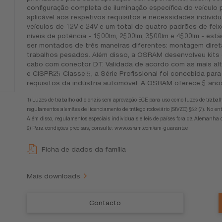
configuração completa de iluminação específica do veícul
aplicável aos respetivos requisitos e necessidades individ
veículos de 12V e 24V e um total de quatro padrões de feix
níveis de potência - 1500lm, 2500lm, 3500lm e 4500lm - est
ser montados de três maneiras diferentes: montagem diret
trabalhos pesados. Além disso, a OSRAM desenvolveu kits
cabo com conector DT. Validada de acordo com as mais alta
e CISPR25 Classe 5, a Série Profissional foi concebida par
requisitos da indústria automóvel. A OSRAM oferece 5 ano
1) Luzes de trabalho adicionais sem aprovação ECE para uso como luzes de trabal
regulamentos alemães de licenciamento de tráfego rodoviário (StVZO) §52 (7). No en
Além disso, regulamentos especiais individuais e leis de países fora da Alemanha 
2) Para condições precisas, consulte: www.osram.com/am-guarantee
Ficha de dados da família
Mais downloads
Contacto