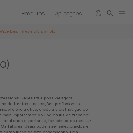
Produtos
Aplicações
Wide Beam (feixe ultra amplo)
o)
fessional Series PX é possível agora
ma de tarefas e aplicações profissionais
 eficiência ótica, eficácia e distribuição de
 mais importantes do uso da luz de trabalho:
ncionalidade e, portanto, também pode resultar
. Os fatores ideais podem ser selecionados e
om estas luzes de alto desempenho, uma