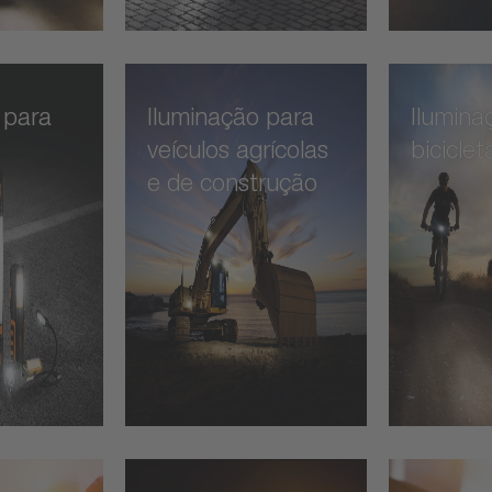
 para
Iluminação para
Ilumina
veículos agrícolas
biciclet
e de construção