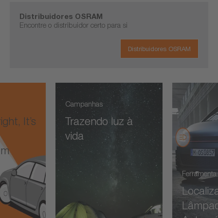
Distribuidores OSRAM
Encontre o distribuidor certo para si
Distribuidores OSRAM
Campanhas
ight, It’s
Trazendo luz à
vida
em
Ferramenta 
Localiz
Lâmpa