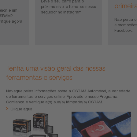
Leve o seu carro para o
primeir
próximo nível e torne-se nosso
énon é um
seguidor no Instagram
 OSRAM?
Não perca o
rifique agora
e promoções
Facebook.
Tenha uma visão geral das nossas
ferramentas e serviços
Navegue pelas informações sobre a OSRAM Automóvel, a variedade
de ferramentas e serviços online. Aproveite o nosso Programa
Confiança e verifique a(s) sua(s) lâmpada(s) OSRAM.
Clique aqui!