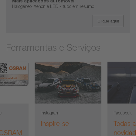
Mais aplicações automóvel:
Halogéneo, Xénon e LED - tudo em resumo
Clique aqui!
Ferramentas e Serviços
e
Instagram
Facebook
Inspire-se
Todas a
a OSRAM
novida