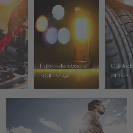
a
Luzes de aviso e
Cuidad
segurança
pneus