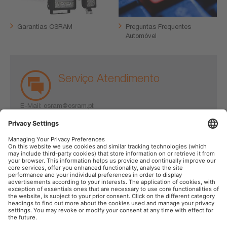
Garantias OSRAM
Preguntas Frequentes
Automóvel
Serviço Atendimento
E-Mail:
osram@osram.pt
Tel.:
+351 210 332 210
Seg. - Pe. das 8h às 16h
OSRAM Automóvel nas Redes Sociais