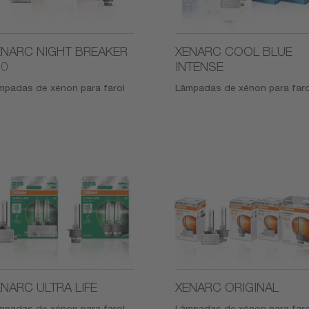
ENARC NIGHT BREAKER
XENARC COOL BLUE
20
INTENSE
mpadas de xénon para farol
Lâmpadas de xénon para faro
NARC ULTRA LIFE
XENARC ORIGINAL
mpadas de xénon para farol
Lâmpadas de xénon para faro