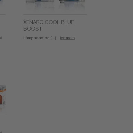
XENARC COOL BLUE
BOOST
l
Lâmpadas de [...]
ler mais
l