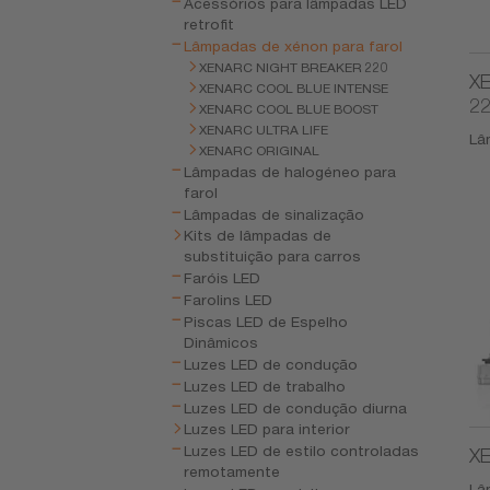
Acessórios para lâmpadas LED
retrofit
Lâmpadas de xénon para farol
XENARC NIGHT BREAKER 220
X
XENARC COOL BLUE INTENSE
2
XENARC COOL BLUE BOOST
XENARC ULTRA LIFE
Lâ
XENARC ORIGINAL
Lâmpadas de halogéneo para
farol
Lâmpadas de sinalização
Kits de lâmpadas de
substituição para carros
Faróis LED
Farolins LED
Piscas LED de Espelho
Dinâmicos
Luzes LED de condução
Luzes LED de trabalho
Luzes LED de condução diurna
Luzes LED para interior
Luzes LED de estilo controladas
XE
remotamente
Lâ